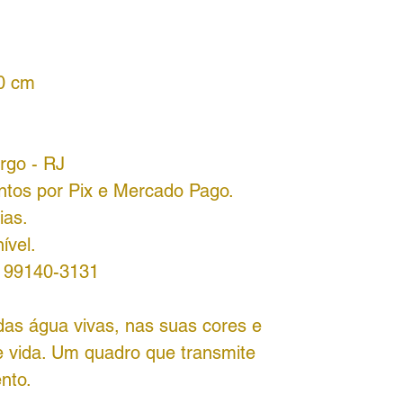
40 cm
urgo - RJ
ntos por Pix e Mercado Pago.
ias.
ível.
8 99140-3131
as água vivas, nas suas cores e
e vida. Um quadro que transmite
ento.