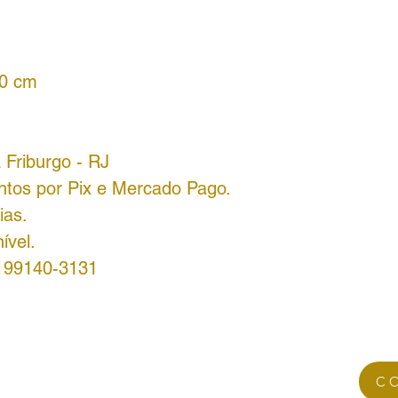
80 cm
 Friburgo - RJ
ntos por Pix e Mercado Pago.
ias.
ível.
8 99140-3131
C