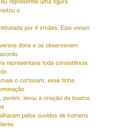
 eu representei uma figura
visitou o
é retratada por 4 irmães. Elas viviam
iversos dons e os observavam
acordo
ra representava toda consistência
 do
jamais o cortavam, esse tinha
erminação
, porém, levou à criação de boatos
os
palharam pelos ouvidos de homens
deres