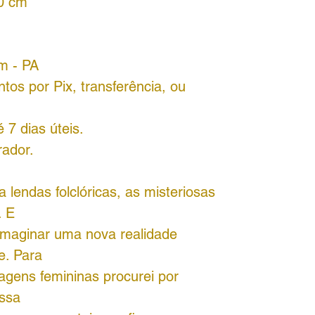
40 cm
ém - PA
tos por Pix, transferência, ou
7 dias úteis.
rador.
lendas folclóricas, as misteriosas
. E
 imaginar uma nova realidade
e. Para
agens femininas procurei por
ossa