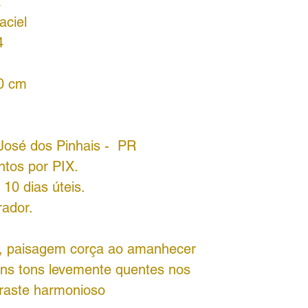
a
ciel
4
30 cm
 José dos Pinhais - PR
ntos por PIX.
10 dias úteis.
rador.
ela, paisagem corça ao amanhecer
guns tons levemente quentes nos
traste harmonioso