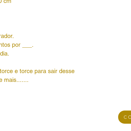
50 cm
rador.
ntos por ___.
dia.
orce e torce para sair desse
mais.......
C