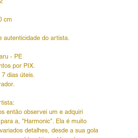
2
40 cm
autenticidade do artista.
aru - PE
ntos por PIX.
7 dias úteis.
rador.
tista:
s então observei um e adquiri
 para a, "Harmonic". Ela é muito
ariados detalhes, desde a sua gola