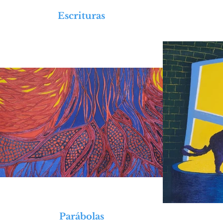
2022Menções Honrosas no Salão Virtual
Escrituras
20221º Lugar no 5º Salão de Artes Visua
2015Certificado “Amigo da Arte, da P
Paz e Poesia de Belo Horizonte - MG

2012Prêmio “Prefeitura Municipal” no 6
2008Medalha de Ouro no LXII SAAP 
2008Participou da 3ª Bolsa Produç
Curitiba

2007Voto de Louvor e Congratulações 
2007Premiada na Exposição Coletiva
Música e Belas Artes do Paraná - Curi
Exposições Individuais e Coletivas

2024Galeria do Artista Favretto - Port
202368º Salão de Belas Artes de Piraci
2022Salão Virtual de Artes “Princes
Parábolas
Instituto de Geografia e História Milit