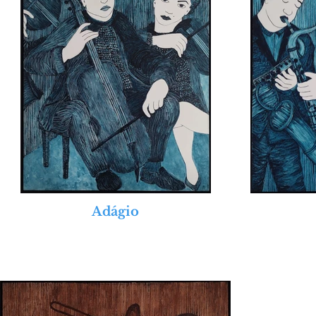
2007Exposição Coletiva TIBA/EMBAP
Belas Artes do Paraná - Curitiba – PR
20076º Salão Nacional de Arte – 
escultura participante foi doada ao Mu
2007IV Mostra de Artes Plásticas “Un
2007Exposição Individual “Nossas Mãos
2007 Salão de Artes Visuais 2007 – Vi
2007Exposição Coletiva APAP – Associa
2007 14ª Mostra Moniquense de Artes
2007X Mostra de Artes Plásticas Câm
Adágio