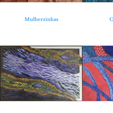
2017Participou da Feira de Artes em 
de Curitiba – Local: Rua Luiz Xavier –
2016Realizou diversas atividades artíst
2013/14Realizou atividades no Ateliê
Mulherzinhas
C
PR

2006/12Frequentou o Ateliê de Esc
Criatividade de Curitiba – PR

2011 Ministrou Oficina de Modelagem 
2009Realizou Monitoria em escultura
2008Ministrou Oficina de escultura n
2006Curso Gestão Cultural - Quixote 
2006Participou do Congresso Nacion
“Paneleiras de Goiabeiras” - Museu Al
2006Realizou Monitoria em escultura
1997Curso de Serigrafia – Senac – Cur
Prêmios e Títulos Recebidos
