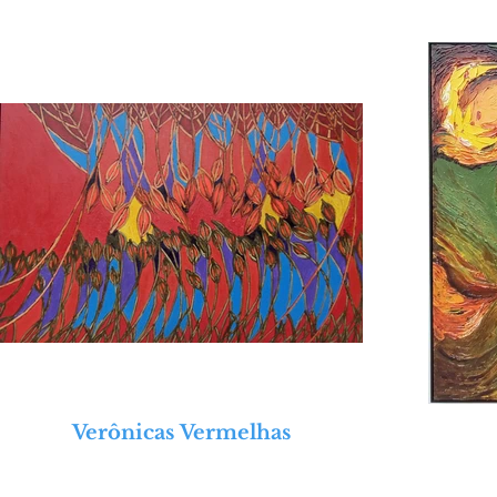
20225º Salão de Artes Visuais de Pinhai
202127º Salão de Artes Plásticas – Prai
201921ª Mostra Cascavelense de Artes P
2018 2º Salão de Artes Visuais – Pinhai
201825º Salão de Artes Plásticas – Pra
2018XXV Salão Curitibano de Artes Vi
2018Exposição Coletiva “Múltiplos Olh
Local: Universidade Positivo - Curitib
2017Exposição Individual “Figuração
Pinhais-PR

2015Società Dante Aliguieri - Mostra
Comitato Dante Aliguieri – Curitiba -
2015ART INVEST 2015 - 1ª Feira de 
Ateliê João Moro - Curitiba - PR

2015Exposição Coletiva “No limite do I
Gallery – Avenida Paulista, 1776 – Ed
Verônicas Vermelhas
2014Exposição Individual “Encontro 
Curitiba – PR
