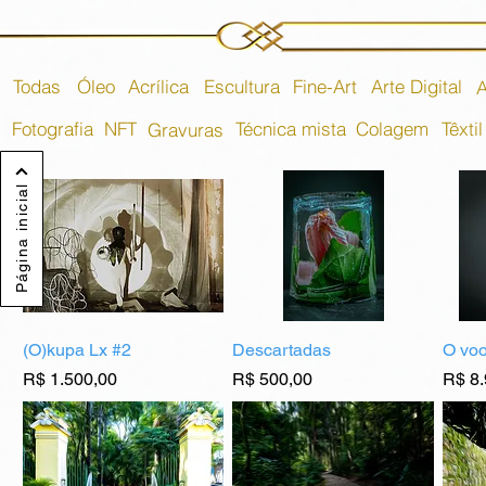
Todas
Óleo
Acrílica
Escultura
Fine-Art
Arte Digital
A
Fotografia
NFT
Técnica mista
Colagem
Têxtil
Gravuras
Página inicial
(O)kupa Lx #2
Descartadas
O voo
Preço
Preço
Preç
R$ 1.500,00
R$ 500,00
R$ 8.