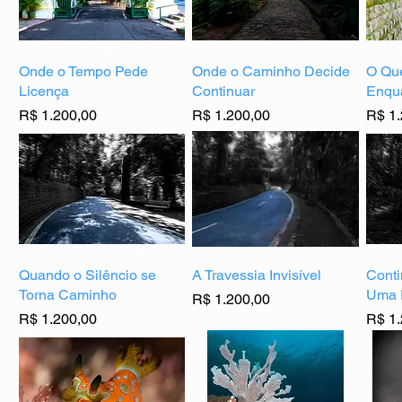
Onde o Tempo Pede
Onde o Caminho Decide
O Qu
Licença
Continuar
Enqu
Preço
Preço
Preç
R$ 1.200,00
R$ 1.200,00
R$ 1.
Quando o Silêncio se
A Travessia Invisível
Cont
Torna Caminho
Uma 
Preço
R$ 1.200,00
Preço
Preç
R$ 1.200,00
R$ 1.