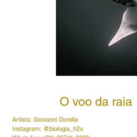
O voo da raia
Artista: Giovanni Dorella
Instagram: @biologia_h2o