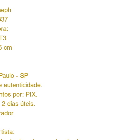
neph
337
ra:
 T3
45 cm
Paulo - SP
 autenticidade.
tos por: PIX.
2 dias úteis.
rador.
tista: