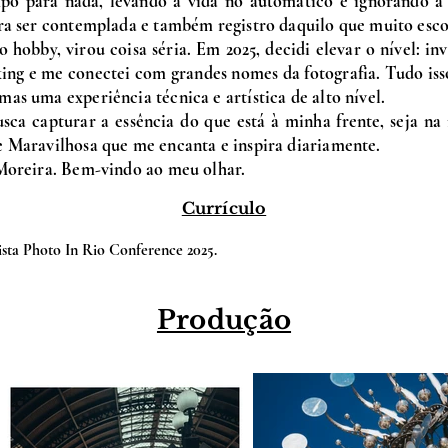
po para nada, levando a vida no automático e ignorando a b
ra ser contemplada e também registro daquilo que muito esco
obby, virou coisa séria. Em 2025, decidi elevar o nível: inv
ng e me conectei com grandes nomes da fotografia. Tudo iss
as uma experiência técnica e artística de alto nível.
sca capturar a essência do que está à minha frente, seja n
 Maravilhosa que me encanta e inspira diariamente.
Moreira. Bem-vindo ao meu olhar.
Currículo
ista Photo In Rio Conference 2025.
Produção