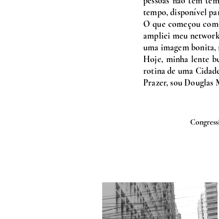
pessoas não tem tem
tempo, disponível pa
O que começou como h
ampliei meu networki
uma imagem bonita, m
Hoje, minha lente bu
rotina de uma Cidade
Prazer, sou Douglas 
Congress