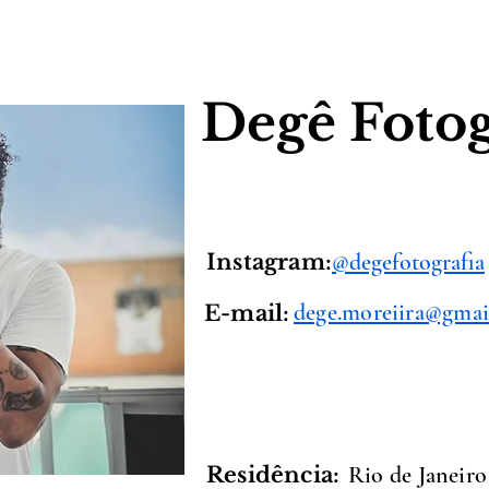
Degê Fotog
@degefotografia
Instagram:
dege.moreiira@gmai
E-mail:
Rio de Janeiro
Residência: