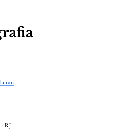
rafia
l.com
 - RJ