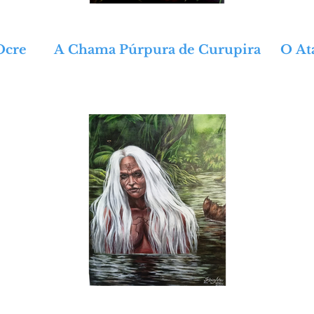
Ocre
A Chama Púrpura de Curupira
O At