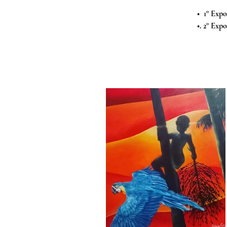
•  1° Exp
•. 2° Exp
•. 3° Exp