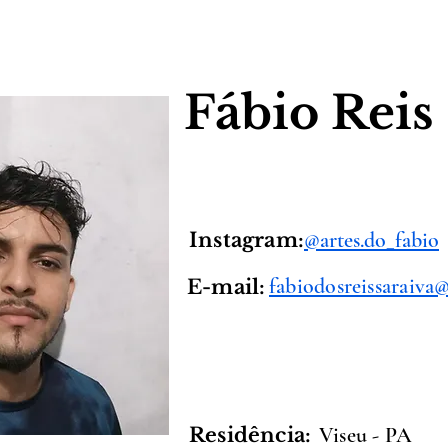
Fábio Reis
@artes.do_fabio
Instagram:
fabiodosreissaraiva
E-mail:
Viseu - PA
Residência: