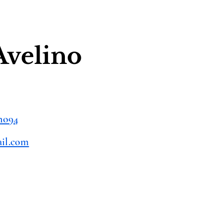
Avelino
ino94
ail.com