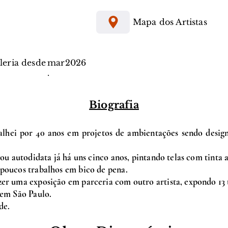
Mapa dos Artistas
aleria desde
mar
2026
.
Biografia
balhei por 40 anos em projetos de ambientações sendo desig
,sou autodidata já há uns cinco anos, pintando telas com tinta a
 poucos trabalhos em bico de pena.
zer uma exposição em parceria com outro artista, expondo 13 t
 em São Paulo.
de.