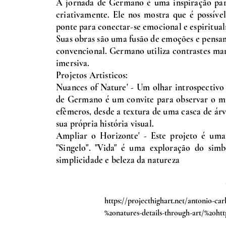
A jornada de Germano é uma inspiração para
criativamente. Ele nos mostra que é possíve
ponte para conectar-se emocional e espiritua
Suas obras são uma fusão de emoções e pensa
convencional. Germano utiliza contrastes ma
imersiva.
Projetos Artisticos:
Nuances of Nature' - Um olhar introspectivo 
de Germano é um convite para observar o m
efêmeros, desde a textura de uma casca de árv
sua própria história visual.
Ampliar o Horizonte' - Este projeto é uma 
"Singelo". "Vida" é uma exploração do sim
simplicidade e beleza da natureza
https://projecthighart.net/antonio-ca
%20natures-details-through-art/%20h
with-%20nature-a-harmonious-artistic