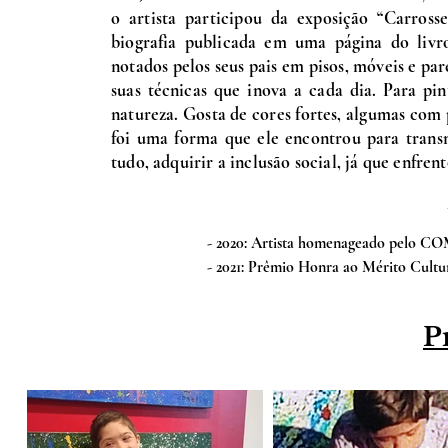
o artista participou da exposição “Carros
biografia publicada em uma página do livro
notados pelos seus pais em pisos, móveis e par
suas técnicas que inova a cada dia. Para pi
natureza. Gosta de cores fortes, algumas co
foi uma forma que ele encontrou para transm
tudo, adquirir a inclusão social, já que enfre
- 2020: Artista homenageado pelo C
- 2021: Prêmio Honra ao Mérito Cultura
- 2023: Destaque na Revista Internacio
- 2023: Destaque como melhor artista da
P
- 2023: Artista com obra " Igapó" p
categoria Artes Plásticas no Festival 
- 2023: Primeiro lugar na categoria ab
-2023: Artista destaque na Revista Int