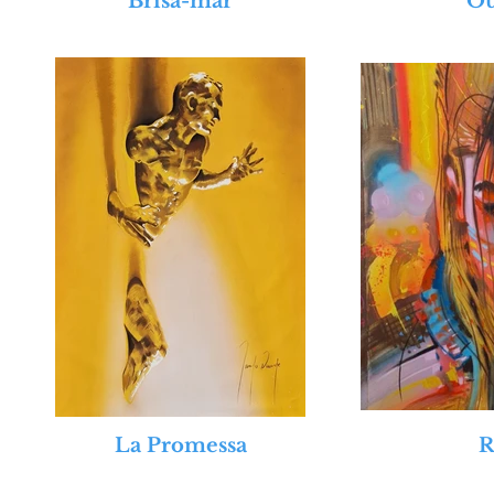
Brisa-mar
Ou
La Promessa
R