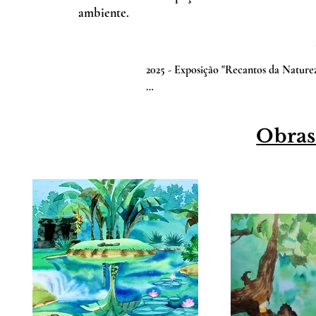
ambiente.
2025 - Exposição "Recantos da Naturez
2022 - Character Design, Cartoon
(CreatureArtTeacher Courses with Aa
Obras
2016 - 2D Tradicional Animation Princ
2013 - Centro de Referência em Ilust
Animação 2D Tradicional e Desenho d
2011-2013 - Curso de Desenho e Anim