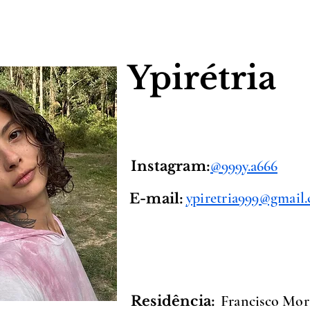
Ypirétria
@999y.a666
Instagram:
ypiretria999@gmail
E-mail:
Francisco Mor
Residência: