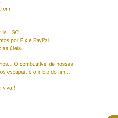
a
70 cm
ille - SC
tos por Pix e PayPal.
ias úteis.
os... O combustível de nossas
 escapar, é o início do fim...
 viva!!