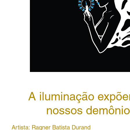
A iluminação expõ
nossos demônio
Artista: Ragner Batista Durand