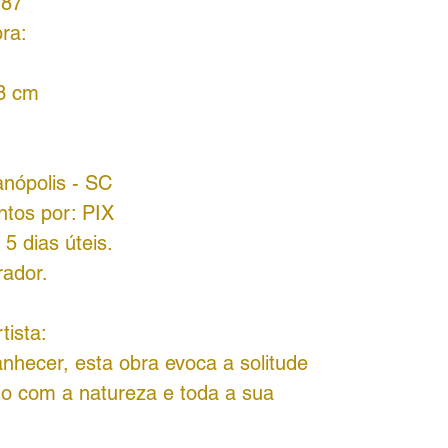
787
ra:
33 cm
anópolis - SC
ntos por:
PIX
5 dias úteis.
rador.
tista:
hecer, esta obra evoca a solitude
mo com a natureza e toda a sua