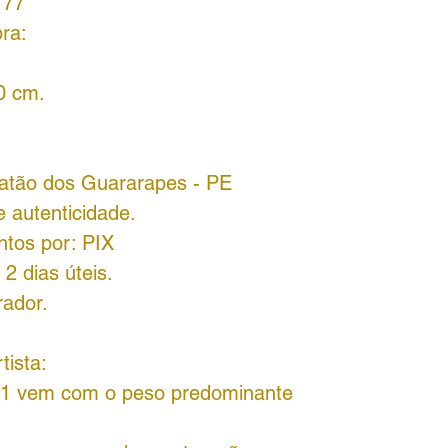
777
ra:
0 cm.
oatão dos Guararapes - PE
 autenticidade.
ntos por:
PIX
2 dias úteis.
rador.
tista:
 1 vem com o peso predominante