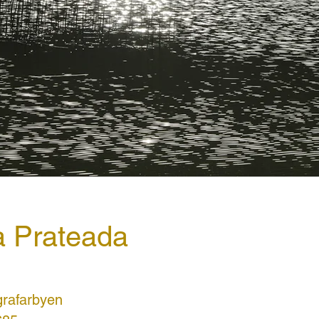
 Prateada
rafarbyen