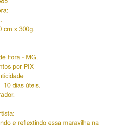
685
ra:
.
0 cm x 300g.
 de Fora - MG.
ntos por PIX
nticidade
 10 dias úteis.
rador.
tista:
ndo e reflextindo essa maravilha na