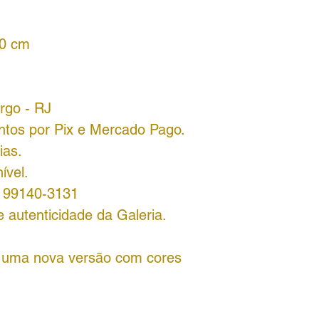
40 cm
urgo - RJ
ntos por Pix e Mercado Pago.
ias.
ível.
8 99140-3131
 autenticidade da Galeria.
a uma nova versão com cores