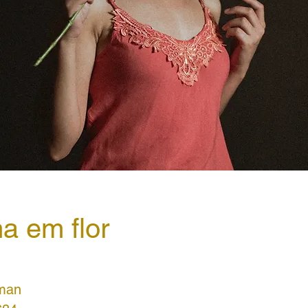
a em flor
dman