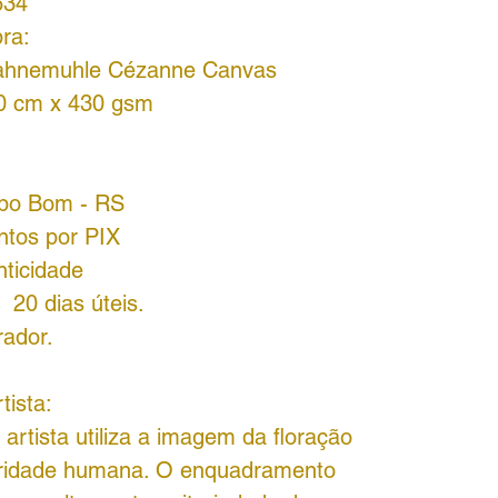
634
ra:
 Hahnemuhle Cézanne Canvas
30 cm x 430 gsm
mpo Bom - RS
ntos por PIX
nticidade
 20 dias úteis.
rador.
tista:
 artista utiliza a imagem da floração
oridade humana. O enquadramento