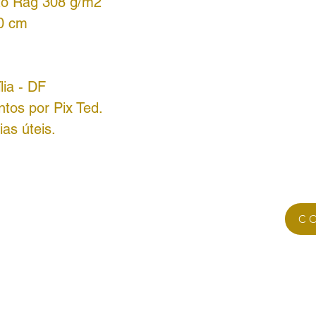
to Rag 308 g/m2
60 cm
lia - DF
tos por Pix Ted.
as úteis.
C