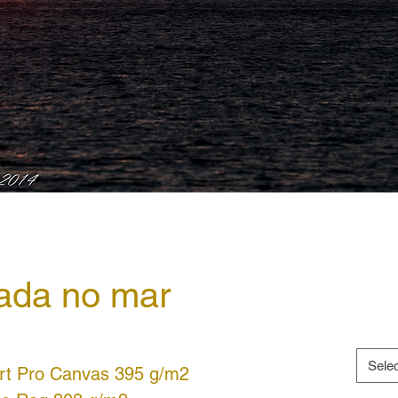
ada no mar
Sele
rt Pro Canvas 395 g/m2