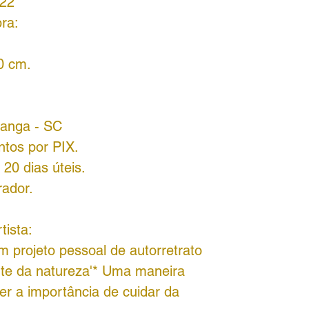
22
ra:
0 cm.
iranga - SC
ntos por PIX.
20 dias úteis.
rador.
tista:
m projeto pessoal de autorretrato
te da natureza'* Uma maneira
ver a importância de cuidar da