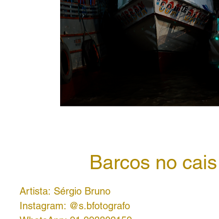
Barcos no cais
Artista: Sérgio Bruno
Instagram: @s.bfotografo