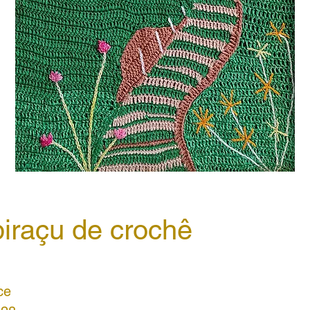
biraçu de crochê
ce