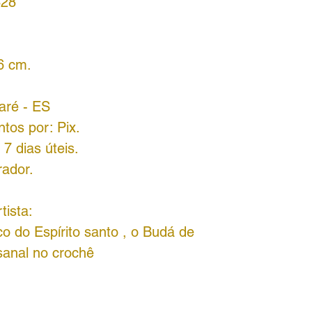
828
:
6 cm.
aré - ES
tos por: Pix.
7 dias úteis.
rador.
tista:
ico do Espírito santo , o Budá de
tesanal no crochê