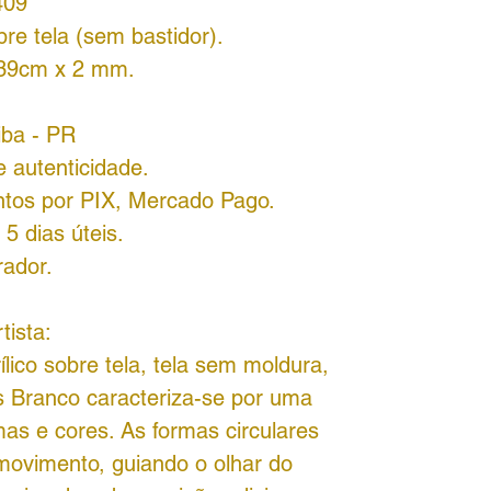
409
bre tela (sem bastidor).
139cm x 2 mm.
iba - PR
 autenticidade.
ntos por PIX, Mercado Pago.
5 dias úteis.
rador.
tista:
lico sobre tela, tela sem moldura,
aos Branco caracteriza-se por uma
mas e cores. As formas circulares
ovimento, guiando o olhar do