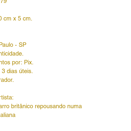
979
0 cm x 5 cm.
Paulo - SP
nticidade.
tos por: Pix.
3 dias úteis.
rador.
tista:
rro britânico repousando numa
aliana