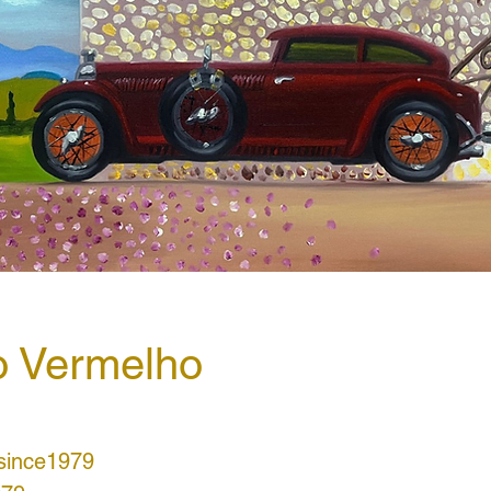
o Vermelho
since1979