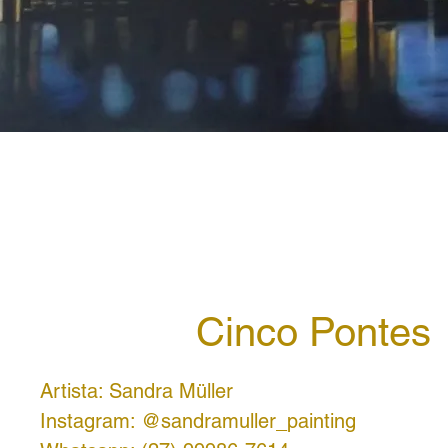
Cinco Pontes
Artista: Sandra Müller
Instagram: @sandramuller_painting