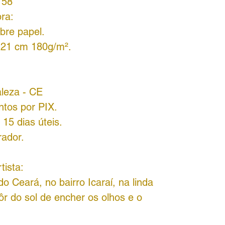
158
ra:
obre papel.
a 21 cm 180g/m².
aleza - CE
ntos por PIX.
15 dias úteis.
rador.
tista:
 do Ceará, no bairro Icaraí, na linda
r do sol de encher os olhos e o