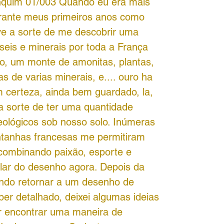
nquim 01/003 Quando eu era mais
urante meus primeiros anos como
ive a sorte de me descobrir uma
seis e minerais por toda a França
ão, um monte de amonitas, plantas,
s de varias minerais, e.... ouro ha
m certeza, ainda bem guardado, la,
 a sorte de ter uma quantidade
ológicos sob nosso solo. Inúmeras
tanhas francesas me permitiram
, combinando paixão, esporte e
alar do desenho agora. Depois da
ando retornar a um desenho de
r detalhado, deixei algumas ideias
r encontrar uma maneira de