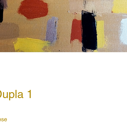
upla 1
ese