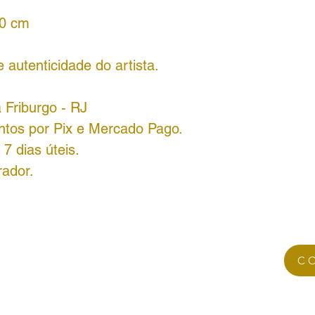
50 cm
autenticidade do artista.
 Friburgo - RJ
ntos por Pix e Mercado Pago.
7 dias úteis.
rador.
C