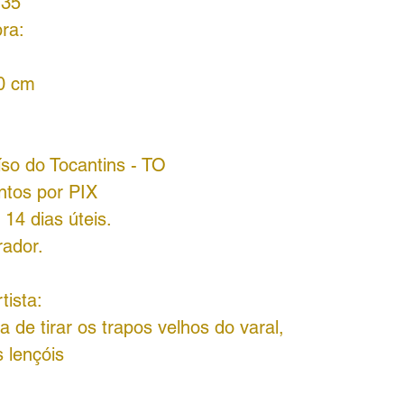
135
ra:
70 cm
íso do Tocantins - TO
ntos por PIX
14 dias úteis.
rador.
tista:
a de tirar os trapos velhos do varal,
 lençóis