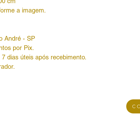
100
cm
forme a imagem.
o André - SP
tos por Pix.
7 dias úteis após recebimento.
rador.
C