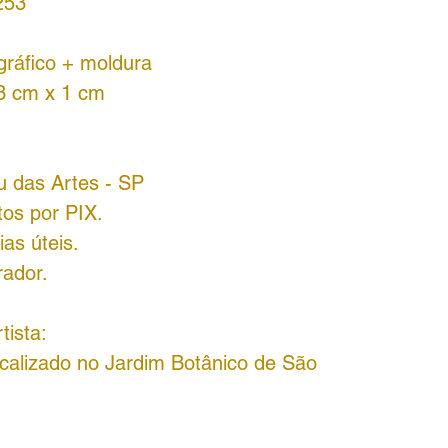
253
gráfico + moldura
33 cm x 1 cm
u das Artes - SP
tos por PIX.
as úteis.
rador.
tista:
localizado no Jardim Botânico de São