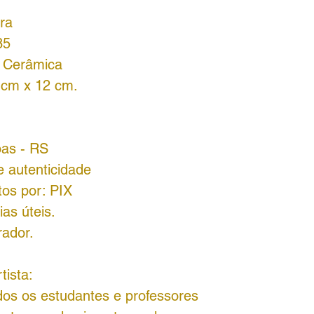
ra
85
: Cerâmica
 cm x 12 cm.
oas - RS
 autenticidade
tos por: PIX
as úteis.
rador.
tista:
dos os estudantes e professores