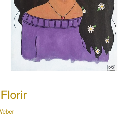
Florir
 Weber