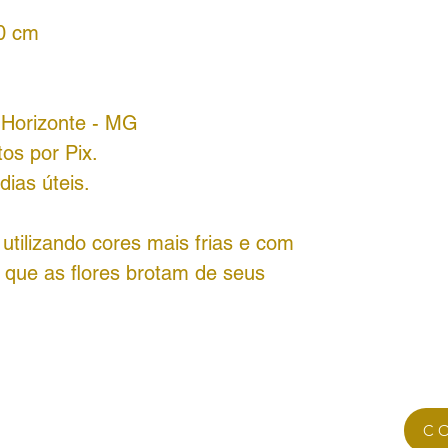
20 cm
o Horizonte - MG
os por Pix.
ias úteis.
utilizando cores mais frias e com
a que as flores brotam de seus
C