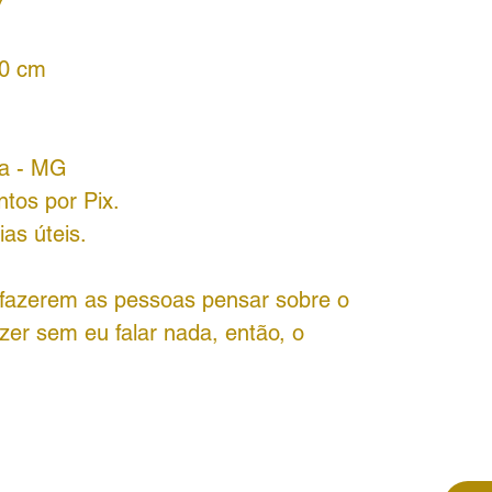
7
20 cm
va - MG
tos por Pix.
as úteis.
 fazerem as pessoas pensar sobre o
zer sem eu falar nada, então, o