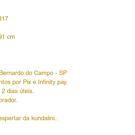
817
 91 cm
o Bernardo do Campo - SP
os por Pix e Infinity pay.
2 dias úteis.
prador.
pertar da kundalini..