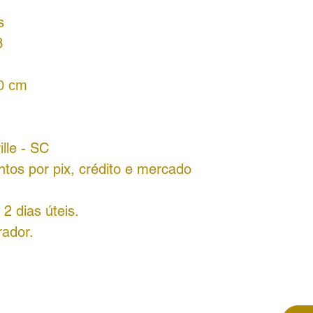
s
‬
50 cm
ille - SC
tos por pix, crédito e mercado
2 dias úteis.
rador.