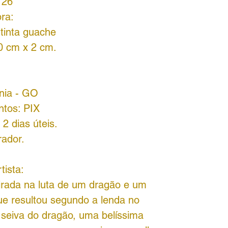
726
ra:
 tinta guache
0 cm x 2 cm.
ânia - GO
ntos:
PIX
2 dias úteis.
rador.
rtista:
pirada na luta de um dragão e um
que resultou segundo a lenda no
seiva do dragão, uma belíssima