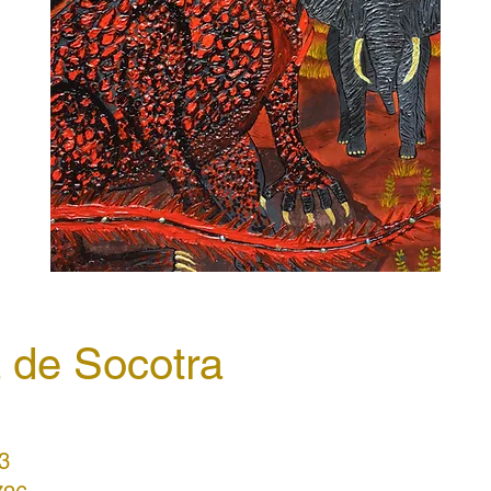
 de Socotra
3