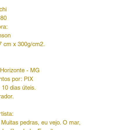
chi
580
ra:
nson
37 cm x 300g/cm2.
o Horizonte - MG
ntos por:
PIX
10 dias úteis.
rador.
tista:
 Muitas pedras, eu vejo. O mar,