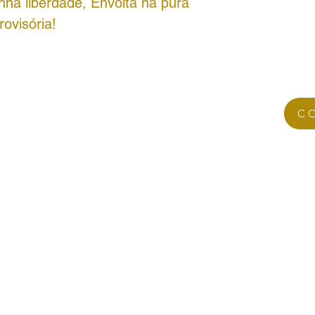
nha liberdade, Envolta na pura
ovisória!
C