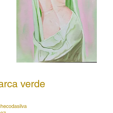
rca verde
hecodasilva