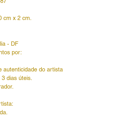
887
0 cm x 2 cm.
lia - DF
ntos por:
 autenticidade do artista
3 dias úteis.
rador.
tista:
da.