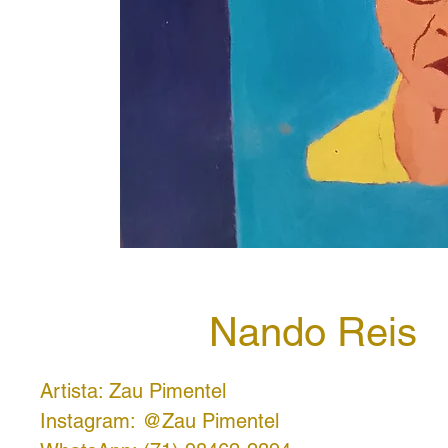
Nando Reis
Artista: Zau Pimentel
Instagram: @Zau Pimentel