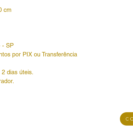
70 cm
o - SP
tos por PIX ou Transferência
2 dias úteis.
rador.
C