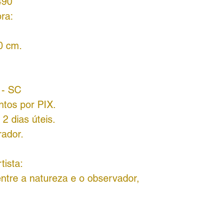
490
ra:
0 cm.
í - SC
ntos por PIX.
2 dias úteis.
rador.
tista:
ntre a natureza e o observador,