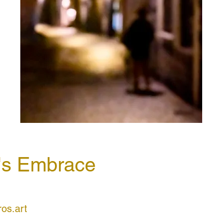
's Embrace
os.art