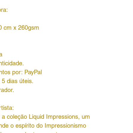
ra:
30 cm x 260gsm
a
nticidade.
ntos por:
PayPal
5 dias úteis.
rador.
tista:
a a coleção Liquid Impressions, um
unde o espírito do Impressionismo